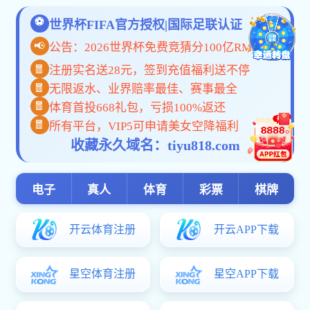
新闻头条/
讲座回顾 | 波莫纳学院萧峰主讲“热潮之后：人工智能的关...
05
{十大滚球体育APP入口,cctv5篮球公园:29
新闻头条/
杨雪冬教授在全校党员集中培训中做专题报告
05
{十大滚球体育APP入口,cctv5篮球公园:28
新闻头条/
政治学系“当代中国基层治理”课程开展系列现场教学活动
通知公告
2020-07-29
关于杨雪冬博士加入金尊棋牌政治学系的公告
2010-12-10
政治学系招生信息
联系我们
电话：010-62
邮箱：skxy@ts
地址：北京海淀区金尊棋牌园1号
邮编：100084