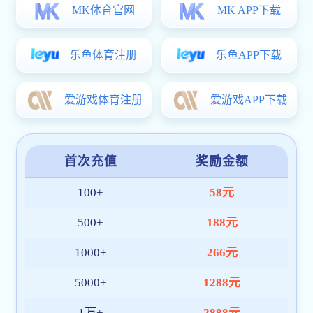
我系与南开大学周恩来政府管理学院举办的 第二届“