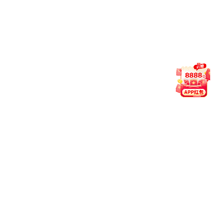
我系师生出席第五届中国政治传播研究学术论坛