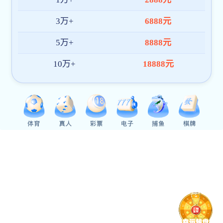
杨雪冬教授、胡悦副教授应邀参加南开大学政治学学