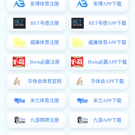
我系景跃进教授：当代中国政府理论的有益探索——